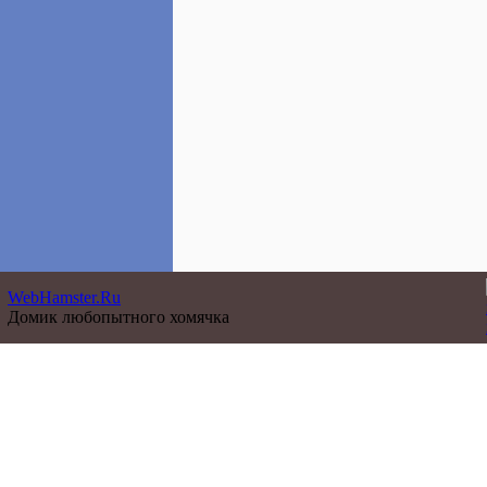
WebHamster.Ru
Домик любопытного хомячка