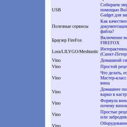
Собираем эм
USB
помощью Buil
Gadget для з
Как качестве
Полезные сервисы
документацию
файла?
Включение вс
Браузер FireFox
FIREFOX
Интерактивная
Lora/LILYGO/Meshtastic
(Санкт-Петер
Vino
Домашний сид
Vino
Простой реце
Что делать, е
Vino
Мастер-класс
вина
Домашнее пив
Vino
варки в каст
Формула вина:
Vino
почему вино
Простые реце
Vino
или забродив
Оборудование
Vino