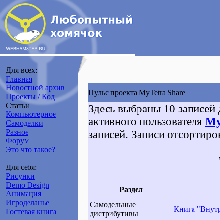
Для всех:
Главная
Новостной архив
Пульс проекта MyTetra Share
Проекты / Код
Статьи
Здесь выбраны 10 записей 
Компьютерное
активного пользователя
My
Самоделки
Разное
записей. Записи отсортиро
Форум
Это что такое?
Для себя:
Рисунки
Demo Design
Раздел
Анимация
Игроделанье
Самодельные
Книга "Внутр
Гостевая книга
дистрибутивы