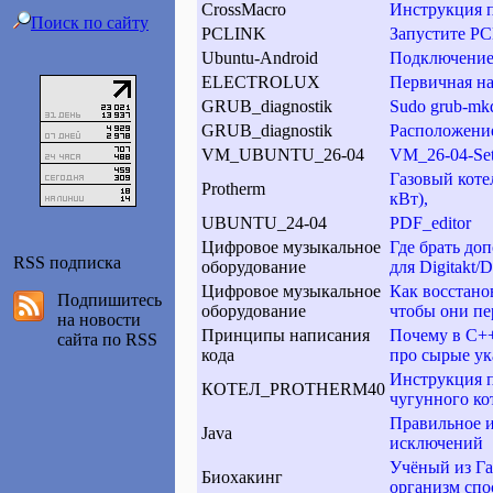
CrossMacro
Инструкция п
Поиск по сайту
PCLINK
Запустите PC
Ubuntu-Android
Подключение 
ELECTROLUX
Первичная на
GRUB_diagnostik
Sudo grub-mk
GRUB_diagnostik
Расположени
VM_UBUNTU_26-04
VM_26-04-Set
Газовый коте
Protherm
кВт),
UBUNTU_24-04
PDF_editor
Цифровое музыкальное
Где брать до
RSS подписка
оборудование
для Digitakt/D
Цифровое музыкальное
Как восстанов
Подпишитесь
оборудование
чтобы они пе
на новости
Принципы написания
Почему в C++
сайта по RSS
кода
про сырые ук
Инструкция 
КОТЕЛ_PROTHERM40
чугунного к
Правильное и
Java
исключений
Учёный из Га
Биохакинг
организм спо