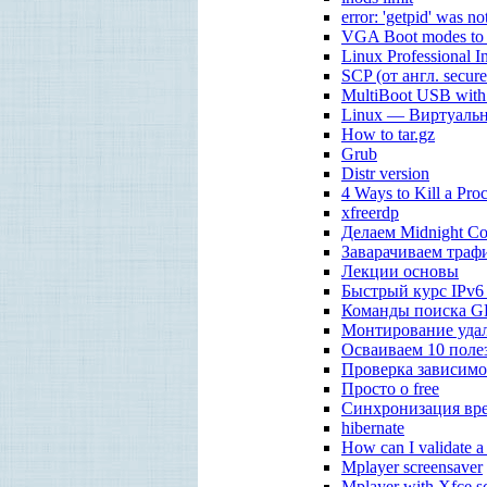
error: 'getpid' was 
VGA Boot modes to s
Linux Professional In
SCP (от англ. secure
MultiBoot USB with
Linux — Виртуальн
How to tar.gz
Grub
Distr version
4 Ways to Kill a Proces
xfreerdp
Делаем Midnight C
Заварачиваем трафик
Лекции основы
Быстрый курс IPv6 
Команды поиска G
Монтирование удал
Осваиваем 10 поле
Проверка зависимо
Просто о free
Синхронизация вр
hibernate
How can I validate a 
Mplayer screensaver
Mplayer with Xfce s