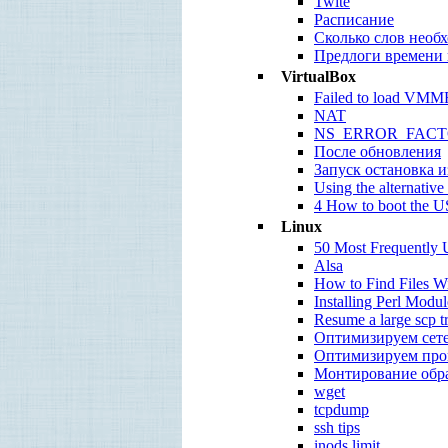
Twite
Расписание
Сколько слов необх
Предлоги времени 
VirtualBox
Failed to load VMM
NAT
NS_ERROR_FACT
После обновления
Запуск остановка 
Using the alternative 
4 How to boot the U
Linux
50 Most Frequently
Alsa
How to Find Files Wi
Installing Perl Modul
Resume a large scp t
Оптимизируем сет
Оптимизируем проц
Монтирование обра
wget
tcpdump
ssh tips
inods limit