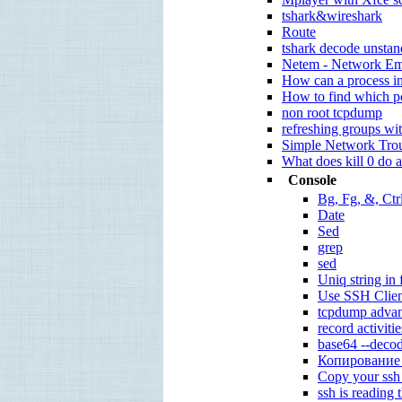
tshark&wireshark
Route
tshark decode unstand
Netem - Network Em
How can a process in
How to find which po
non root tcpdump
refreshing groups wit
Simple Network Trou
What does kill 0 do a
Console
Bg, Fg, &, Ct
Date
Sed
grep
sed
Uniq string in f
Use SSH Clie
tcpdump advanc
record activiti
base64 --deco
Копирование
Copy your ssh 
ssh is reading 