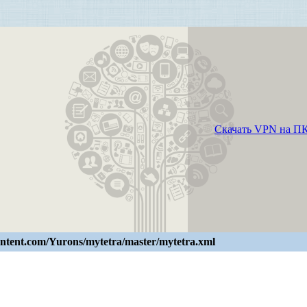
Скачать VPN на ПК
ontent.com/Yurons/mytetra/master/mytetra.xml