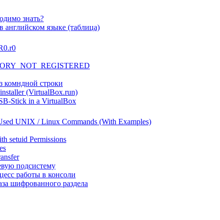
одимо знать?
в английском языке (таблица)
R0.r0
ORY_NOT_REGISTERED
из комндной строки
installer (VirtualBox.run)
SB-Stick in a VirtualBox
 Used UNIX / Linux Commands (With Examples)
th setuid Permissions
es
ransfer
евую подсистему
есс работы в консоли
за шифрованного раздела