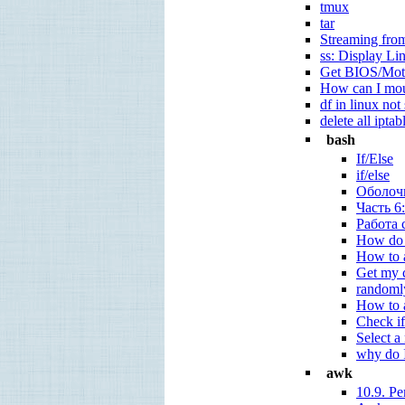
tmux
tar
Streaming from
ss: Display L
Get BIOS/Moth
How can I moun
df in linux not
delete all iptab
bash
If/Else
if/else
Оболоч
Часть 6
Работа 
How do I
How to a
Get my c
randomly
How to a
Check if
Select a
why do I
awk
10.9. Р