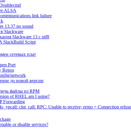
 Doublecmd
ure ALSA
mmnunications link failure
ck
re 13.37 no sound
в Slackware
ация Slackware 13 c utf8
A SlackBuild Script
мен сетевых плат
pen Port
ty Repos
config/network
ение до новой версии
влечь файлы из RPM
rsion of RHEL am I using?
IP Forwarding
_ypcall: clnt_call: RPC: Unable to receive; errno = Connection refus
ackage
nable or disable services?