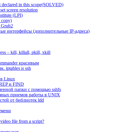
not declared in this scope(SOLVED)
et screen resolution
stitute (LPI)
 copy)
 Grub2
ые интерфейсы (дополнительные IP-адреса)
s – kill, killall, pkill, xkill
ommander красивым
. iptables и ssh
в Linux
REP и FIND
енной папки с помощью sshfs
зных приемов работы в UNIX
стей от библиотек ldd
емени
video file from a script?
creensaver