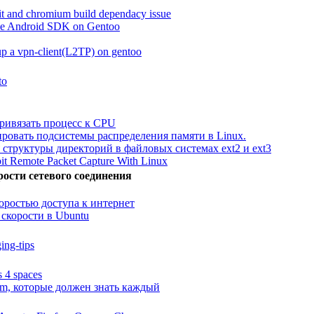
it and chromium build dependacy issue
he Android SDK on Gentoo
up a vpn-client(L2TP) on gentoo
to
привязать процесс к CPU
ровать подсистемы распределения памяти в Linux.
структуры директорий в файловых системах ext2 и ext3
bit Remote Packet Capture With Linux
ости сетевого соединения
оростью доступа к интернет
скорости в Ubuntu
ing-tips
s 4 spaces
im, которые должен знать каждый