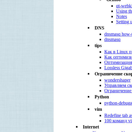
qt-webk
Using t
Notes
Setting 
DNS
dnsmasq how-
dnsmasq
tips
Как в Linux 
Как оптимизи
Оптимизация 
Lossless Giga
Ограничение скор
wondershaper
Управляем ск
Ограничение 
Python
python-debugg
vim
Redefine tab a
100 команд v
Internet