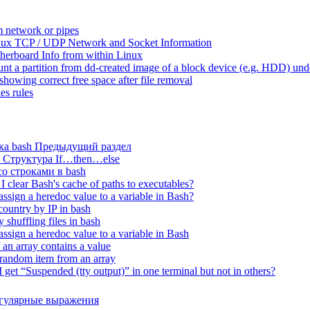
 network or pipes
inux TCP / UDP Network and Socket Information
erboard Info from within Linux
t a partition from dd-created image of a block device (e.g. HDD) un
 showing correct free space after file removal
les rules
ка bash Предыдущий раздел
: Структура If…then…else
со строками в bash
 clear Bash's cache of paths to executables?
ssign a heredoc value to a variable in Bash?
ountry by IP in bash
 shuffling files in bash
ssign a heredoc value to a variable in Bash
 an array contains a value
 random item from an array
 get “Suspended (tty output)” in one terminal but not in others?
егулярные выражения