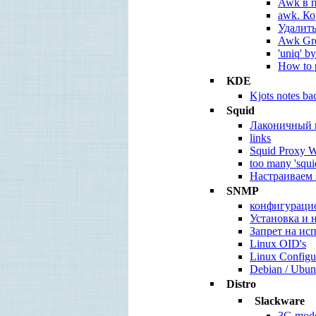
Awk в 
awk. К
Удалить
Awk Gre
'uniq' b
How to p
KDE
Kjots notes b
Squid
Лаконичный 
links
Squid Proxy WA
too many 'squid
Настраиваем 
SNMP
конфигураци
Установка и 
Запрет на и
Linux OID's
Linux Config
Debian / Ubunt
Distro
Slackware
3G mod