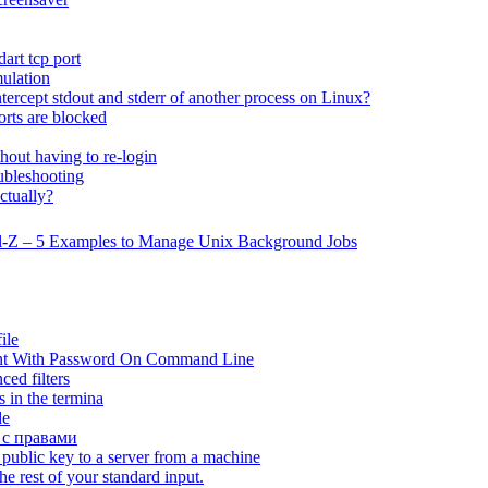
art tcp port
ulation
tercept stdout and stderr of another process on Linux?
rts are blocked
hout having to re-login
bleshooting
ctually?
rl-Z – 5 Examples to Manage Unix Background Jobs
ile
nt With Password On Command Line
ed filters
es in the termina
de
 с правами
public key to a server from a machine
the rest of your standard input.