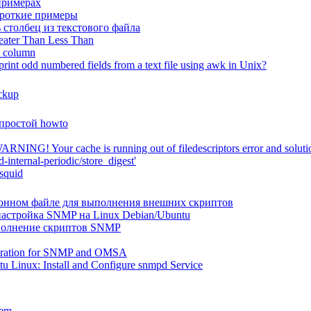
примерах
ороткие примеры
 столбец из текстового файла
ater Than Less Than
y column
rint odd numbered fields from a text file using awk in Unix?
ackup
простой howto
RNING! Your cache is running out of filedescriptors error and soluti
-internal-periodic/store_digest'
squid
онном файле для выполнения внешних скриптов
настройка SNMP на Linux Debian/Ubuntu
сполнение скриптов SNMP
uration for SNMP and OMSA
u Linux: Install and Configure snmpd Service
em