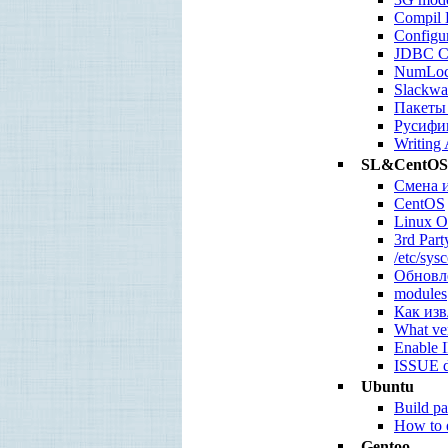
Compil
Config
JDBC Co
NumLo
Slackwa
Пакеты 
Русифик
Writing 
SL&CentOS
Смена и
CentOS
Linux O
3rd Par
/etc/sys
Обновл
modules
Как из
What ve
Enable 
ISSUE do
Ubuntu
Build p
How to e
Gentoo