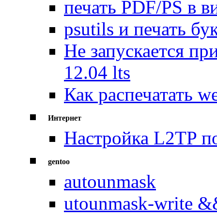
печать PDF/PS в в
psutils и печать бу
Не запускается пр
12.04 lts
Как распечатать w
Интернет
Настройка L2TP п
gentoo
autounmask
utounmask-write &&