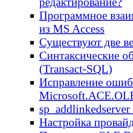
редактирование?
Программное взаи
из MS Access
Существуют две в
Синтаксические об
(Transact-SQL)
Исправление ошиб
Microsoft.ACE.OLE
sp_addlinkedserver
Настройка провай