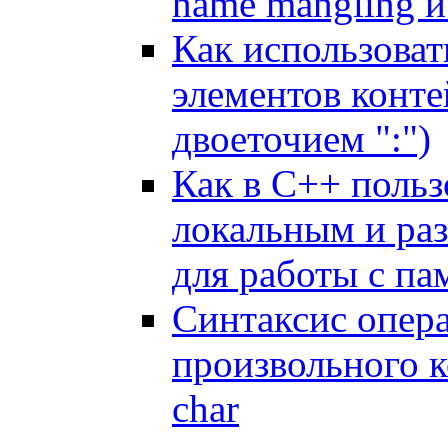
name mangling и
Как использоват
элементов конте
двоеточием ":")
Как в C++ польз
локальным и ра
для работы с па
Синтаксис опер
произвольного к
char